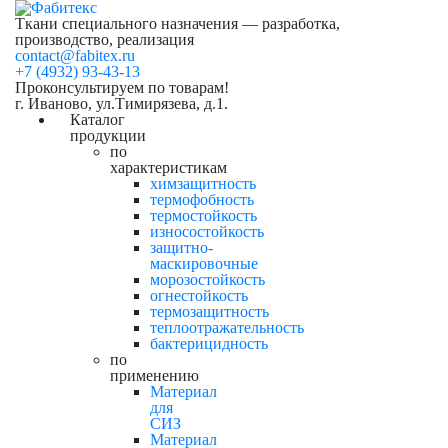
Ткани специального назначения — разработка,
производство, реализация
contact@fabitex.ru
+7 (4932) 93-43-13
Проконсультируем по товарам!
г. Иваново, ул.Тимирязева, д.1.
Каталог
продукции
по
характеристикам
химзащитность
термофобность
термостойкость
износостойкость
защитно-
маскировочные
морозостойкость
огнестойкость
термозащитность
теплоотражательность
бактерицидность
по
применению
Материал
для
СИЗ
Материал