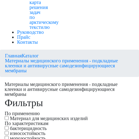
карта
решения
задач
по
арктическому
текстилю
Руководство
Прайс
Контакты
Главная
Каталог
Материалы медицинского применения - подкладные
клеенки и антивирусные самодезинфицирующиеся
мембраны
Материалы медицинского применения - подкладные
клеенки и антивирусные самодезинфицирующиеся
мембраны
Фильтры
По применению
Материал для медицинских изделий
По характеристикам
бактерицидность
износостойкость
морозостойкость