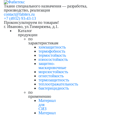
Ткани специального назначения — разработка,
производство, реализация
contact@fabitex.ru
+7 (4932) 93-43-13
Проконсультируем по товарам!
г. Иваново, ул.Тимирязева, д.1.
Каталог
продукции
по
характеристикам
химзащитность
термофобность
термостойкость
износостойкость
защитно-
маскировочные
морозостойкость
огнестойкость
термозащитность
теплоотражательность
бактерицидность
по
применению
Материал
для
СИЗ
Материал