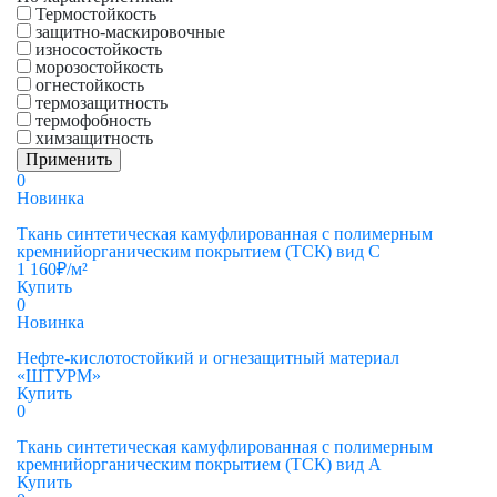
Термостойкость
защитно-маскировочные
износостойкость
морозостойкость
огнестойкость
термозащитность
термофобность
химзащитность
0
Новинка
Ткань синтетическая камуфлированная с полимерным
кремнийорганическим покрытием (ТСК) вид С
1 160
₽
/м²
Купить
0
Новинка
Нефте-кислотостойкий и огнезащитный материал
«ШТУРМ»
Купить
0
Ткань синтетическая камуфлированная с полимерным
кремнийорганическим покрытием (ТСК) вид А
Купить