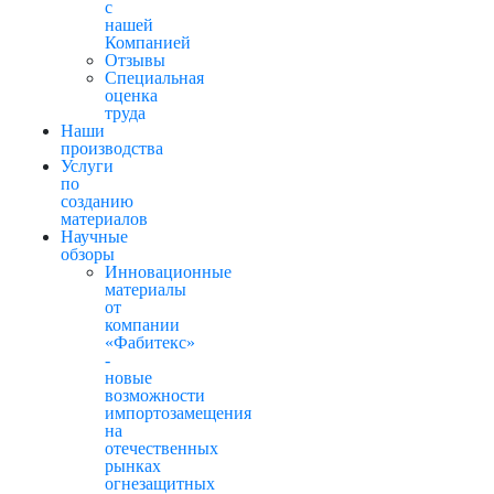
с
нашей
Компанией
Отзывы
Cпециальная
оценка
труда
Наши
производства
Услуги
по
созданию
материалов
Научные
обзоры
Инновационные
материалы
от
компании
«Фабитекс»
-
новые
возможности
импортозамещения
на
отечественных
рынках
огнезащитных