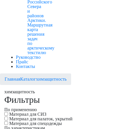
Российского
Севера
и
районов
Арктики.
Маршрутная
карта
решения
задач
по
арктическому
текстилю
Руководство
Прайс
Контакты
Главная
Каталог
химзащитность
химзащитность
Фильтры
По применению
Материал для СИЗ
Материал для палаток, укрытий
Материал для спецодежды
По характеристикам