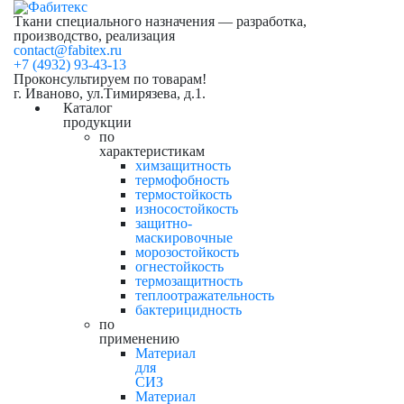
Ткани специального назначения — разработка,
производство, реализация
contact@fabitex.ru
+7 (4932) 93-43-13
Проконсультируем по товарам!
г. Иваново, ул.Тимирязева, д.1.
Каталог
продукции
по
характеристикам
химзащитность
термофобность
термостойкость
износостойкость
защитно-
маскировочные
морозостойкость
огнестойкость
термозащитность
теплоотражательность
бактерицидность
по
применению
Материал
для
СИЗ
Материал