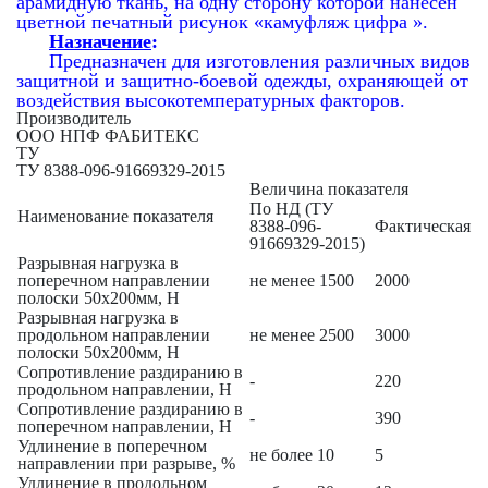
арамидную ткань, на одну сторону которой нанесен
цветной печатный рисунок «камуфляж цифра ».
Назначение
:
Предназначен для изготовления различных видов
защитной и защитно-боевой одежды, охраняющей от
воздействия высокотемпературных факторов.
Производитель
ООО НПФ ФАБИТЕКС
ТУ
ТУ 8388-096-91669329-2015
Величина показателя
По НД (ТУ
Наименование показателя
8388-096-
Фактическая
91669329-2015)
Разрывная нагрузка в
поперечном направлении
не менее 1500
2000
полоски 50х200мм, Н
Разрывная нагрузка в
продольном направлении
не менее 2500
3000
полоски 50х200мм, Н
Сопротивление раздиранию в
-
220
продольном направлении, Н
Сопротивление раздиранию в
-
390
поперечном направлении, Н
Удлинение в поперечном
не более 10
5
направлении при разрыве, %
Удлинение в продольном