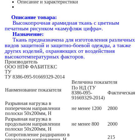
Описание и характеристики
Описание товара:
Высокопрочная арамидная ткань с цветным
печатным рисунком «камуфляж цифра».
Назначение:
Ткань предназначена
для изготовления различных
видов защитной и защитно-боевой одежды, а также
других изделий, охраняющих от воздействия
высокотемпературных факторов.
Производитель
ООО НПФ ФАБИТЕКС
ТУ
ТУ 8386-095-91669329-2014
Величина показателя
По НД (ТУ
Наименование показателя
8386-095-
Фактическая
91669329-2014)
Разрывная нагрузка в
поперечном направлении
не менее 1200
2800
полоски 50х200мм, Н
Разрывная нагрузка в
продольном направлении
не менее 800
2000
полоски 50х200мм, Н
Сопротивление раздиранию в
215
продольном направлении, Н