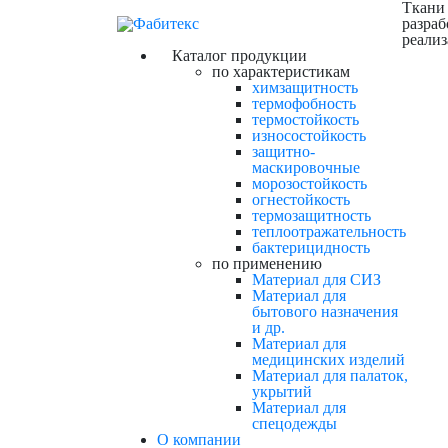
Ткани
разраб
реали
Каталог продукции
по характеристикам
химзащитность
термофобность
термостойкость
износостойкость
защитно-
маскировочные
морозостойкость
огнестойкость
термозащитность
теплоотражательность
бактерицидность
по применению
Материал для СИЗ
Материал для
бытового назначения
и др.
Материал для
медицинских изделий
Материал для палаток,
укрытий
Материал для
спецодежды
О компании