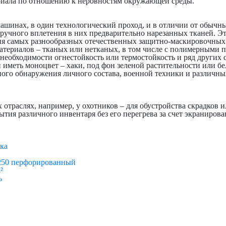
ериала по отношению к неровностям окружающей среды.
ах, в один технологический проход, и в отличии от обычных
ручного вплетения в них предварительно нарезанных тканей. Э
я самых разнообразных отечественных защитно-маскировочных 
иалов – тканых или нетканых, в том числе с полимерными п
еобходимости огнестойкость или термостойкость и ряд других 
иметь моноцвет – хаки, под фон зеленой растительности или бе
бнаружения личного состава, военной техники и различных 
отраслях, например, у охотников – для обустройства скрадков и
крытия различного инвентаря без его перегрева за счет экранир
ка
250 перфорированный
²
ь