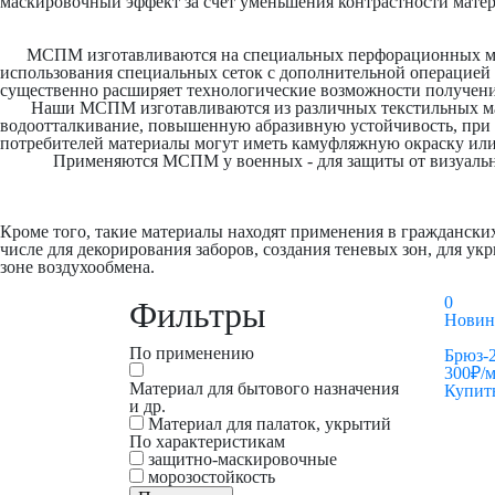
маскировочный эффект за счет уменьшения контрастности мат
МСПМ изготавливаются на специальных перфорационных машин
использования специальных сеток с дополнительной операцией 
существенно расширяет технологические возможности получени
Наши МСПМ изготавливаются из различных текстильных матер
водоотталкивание, повышенную абразивную устойчивость, при н
потребителей материалы могут иметь камуфляжную окраску или 
Применяются МСПМ у военных - для защиты от визуального о
Кроме того, такие материалы находят применения в гражданских 
числе для декорирования заборов, создания теневых зон, для у
зоне воздухообмена.
0
Фильтры
Новин
По применению
Брюз-
300
₽
/м
Материал для бытового назначения
Купит
и др.
Материал для палаток, укрытий
По характеристикам
защитно-маскировочные
морозостойкость