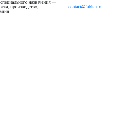
 специального назначения —
отка, производство,
contact@fabitex.ru
зация