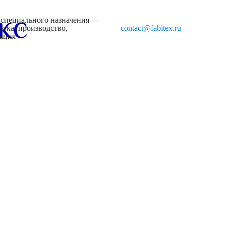
 специального назначения —
отка, производство,
contact@fabitex.ru
зация