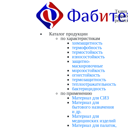
Ткани
разраб
реали
Каталог продукции
по характеристикам
химзащитность
термофобность
термостойкость
износостойкость
защитно-
маскировочные
морозостойкость
огнестойкость
термозащитность
теплоотражательность
бактерицидность
по применению
Материал для СИЗ
Материал для
бытового назначения
и др.
Материал для
медицинских изделий
Материал для палаток,