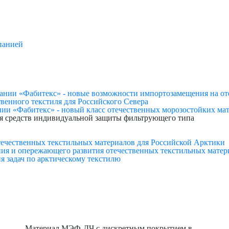
панией
нии «Фабитекс» - новые возможности импортозамещения на от
твенного текстиля для Российского Севера
ии «Фабитекс» - новый класс отечественных морозостойких мат
я средств индивидуальной защиты фильтрующего типа
ечественных текстильных материалов для Российской Арктики
ия и опережающего развития отечественных текстильных матери
я задач по арктическому текстилю
Материал МЭФ-ДЧ с дискретным покрытием в