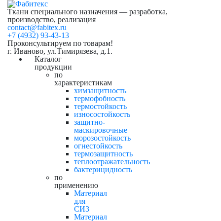
Ткани специального назначения — разработка,
производство, реализация
contact@fabitex.ru
+7 (4932) 93-43-13
Проконсультируем по товарам!
г. Иваново, ул.Тимирязева, д.1.
Каталог
продукции
по
характеристикам
химзащитность
термофобность
термостойкость
износостойкость
защитно-
маскировочные
морозостойкость
огнестойкость
термозащитность
теплоотражательность
бактерицидность
по
применению
Материал
для
СИЗ
Материал