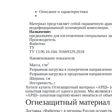
Описание и характеристики
Материал представляет собой окрашенную арам
модифицированной полимерной композиции.
Назначение
:
предназначен для изготовления специальных з
Производитель
Фабитекс
ТУ
ТУ 13.96.16-104- 91669329-2018
Наименование показателя
2
Масса, г/м
Разрывная нагрузка в поперечном направлении
Разрывная нагрузка в продольном направлении
Ширина, см
Негорючесть, с
Хотите купить Огнезащитный материал «АРШ» (о
(опытная партия) от одного рулона. Мы являемся
«АРШ» (опытная партия) может меняться от объема
Огнезащитный материал 
Доставка «Фабитекс» в регионы России осуществ