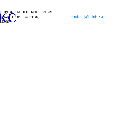
 специального назначения —
отка, производство,
contact@fabitex.ru
зация