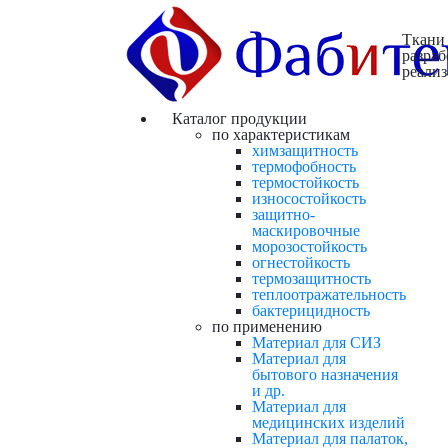
Ткани
разраб
реали
Каталог продукции
по характеристикам
химзащитность
термофобность
термостойкость
износостойкость
защитно-
маскировочные
морозостойкость
огнестойкость
термозащитность
теплоотражательность
бактерицидность
по применению
Материал для СИЗ
Материал для
бытового назначения
и др.
Материал для
медицинских изделий
Материал для палаток,