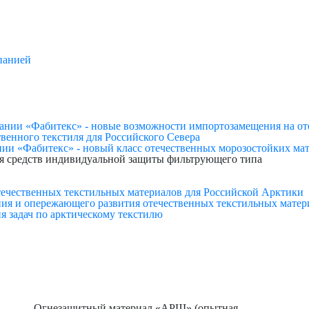
панией
нии «Фабитекс» - новые возможности импортозамещения на от
твенного текстиля для Российского Севера
ии «Фабитекс» - новый класс отечественных морозостойких мат
я средств индивидуальной защиты фильтрующего типа
ечественных текстильных материалов для Российской Арктики
ия и опережающего развития отечественных текстильных матери
я задач по арктическому текстилю
Огнезащитный материал «АРШ» (опытная