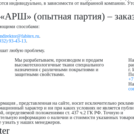
аются индивидуально, в зависимости от выбранной компании. 
«АРШ» (опытная партия) – заказ
дующими способами:
direktor@fabitex.ru
.
932) 93-43-13
.
ешат любую проблему.
Мы разрабатываем, производим и продаем
На
высокотехнологичные ткани специального
ра
назначения с различными покрытиями и
г.
защитными свойствами.
По
+7
На
co
мация , представленная на сайте, носит исключительно реклам
ационный характер и ни при каких условиях не является публ
й, определяемой положениями ст. 437 ч.2 ГК РФ. Точную и
ательную информацию о наличии и стоимости указанных товаро
 узнать у наших менеджеров.
ter