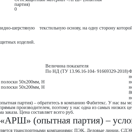
партия)
0
идно-шерстяную текстильную основу, на одну сторону которой
ащитных изделий.
Величина показателя
По НД (ТУ 13.96.16-104- 91669329-2018)
Ф
н
 полоски 50х200мм, Н
н
 полоски 50х200мм, Н
н
8
н
пытная партия) – обратитесь в компанию Фабитекс. У нас вы 
 прямым производителем, поэтому у нас одна из самых низких 
 заказа. Цена составляет всего руб.
«АРШ» (опытная партия) – услов
ляется транспортными компаниями: ПЭК, Деловые линии, СДЭК,