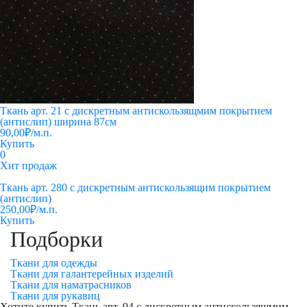
Ткань арт. 21 с дискретным антискользящмим покрытием
(антислип) ширина 87см
90,00
₽
/м.п.
Купить
0
Хит продаж
Ткань арт. 280 с дискретным антискользящим покрытием
(антислип)
250,00
₽
/м.п.
Купить
Подборки
Ткани для одежды
Ткани для галантерейных изделий
Ткани для наматрасников
Ткани для рукавиц
Хотите купить Ткань арт. 94 с дискретным антискользящмим