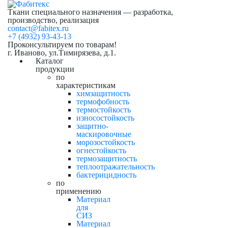
Ткани специального назначения — разработка,
производство, реализация
contact@fabitex.ru
+7 (4932) 93-43-13
Проконсультируем по товарам!
г. Иваново, ул.Тимирязева, д.1.
Каталог
продукции
по
характеристикам
химзащитность
термофобность
термостойкость
износостойкость
защитно-
маскировочные
морозостойкость
огнестойкость
термозащитность
теплоотражательность
бактерицидность
по
применению
Материал
для
СИЗ
Материал