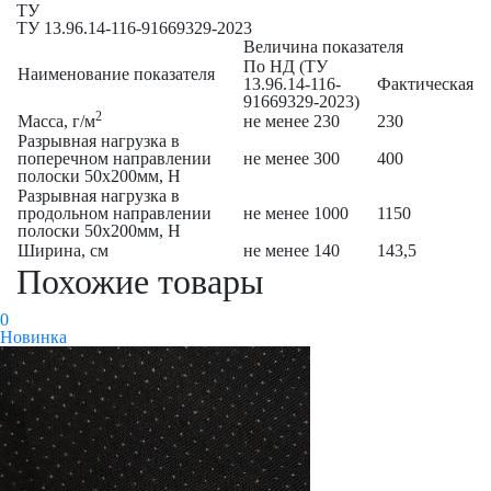
ТУ
ТУ 13.96.14-116-91669329-2023
Величина показателя
По НД (ТУ
Наименование показателя
13.96.14-116-
Фактическая
91669329-2023)
2
Масса, г/м
не менее 230
230
Разрывная нагрузка в
поперечном направлении
не менее 300
400
полоски 50х200мм, Н
Разрывная нагрузка в
продольном направлении
не менее 1000
1150
полоски 50х200мм, Н
Ширина, см
не менее 140
143,5
Похожие товары
0
Новинка