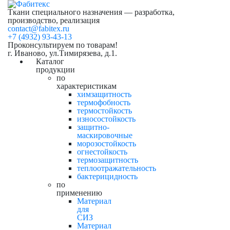
Ткани специального назначения — разработка,
производство, реализация
contact@fabitex.ru
+7 (4932) 93-43-13
Проконсультируем по товарам!
г. Иваново, ул.Тимирязева, д.1.
Каталог
продукции
по
характеристикам
химзащитность
термофобность
термостойкость
износостойкость
защитно-
маскировочные
морозостойкость
огнестойкость
термозащитность
теплоотражательность
бактерицидность
по
применению
Материал
для
СИЗ
Материал