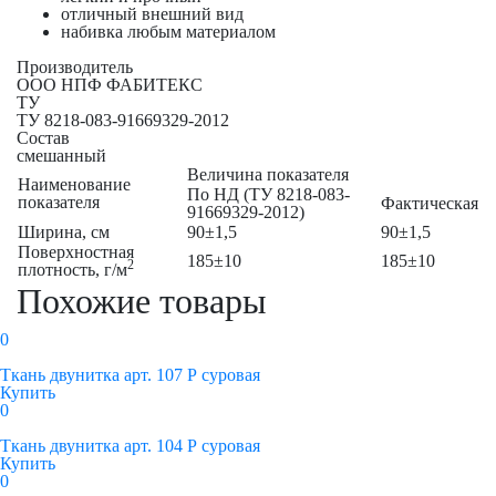
отличный внешний вид
набивка любым материалом
Производитель
ООО НПФ ФАБИТЕКС
ТУ
ТУ 8218-083-91669329-2012
Состав
смешанный
Величина показателя
Наименование
По НД (ТУ 8218-083-
показателя
Фактическая
91669329-2012)
Ширина, см
90±1,5
90±1,5
Поверхностная
185±10
185±10
2
плотность, г/м
Похожие товары
0
Ткань двунитка арт. 107 Р суровая
Купить
0
Ткань двунитка арт. 104 Р суровая
Купить
0