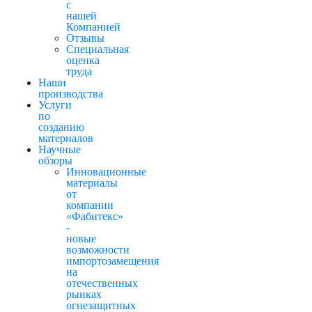
с
нашей
Компанией
Отзывы
Cпециальная
оценка
труда
Наши
производства
Услуги
по
созданию
материалов
Научные
обзоры
Инновационные
материалы
от
компании
«Фабитекс»
-
новые
возможности
импортозамещения
на
отечественных
рынках
огнезащитных