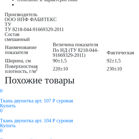
Производитель
ООО НПФ ФАБИТЕКС
ТУ
ТУ 8218-044-91669329-2011
Состав
смешанный
Величина показателя
Наименование
По НД (ТУ 8218-044-
показателя
Фактическая
91669329-2011)
Ширина, см
90±1,5
92±1,5
Поверхностная
220±10
230±10
2
плотность, г/м
Похожие товары
0
Ткань двунитка арт. 107 Р суровая
Купить
0
Ткань двунитка арт. 104 Р суровая
Купить
0